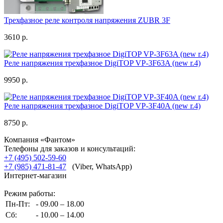
Трехфазное реле контроля напряжения ZUBR 3F
3610 р.
Реле напряжения трехфазное DigiTOP VP-3F63A (new r.4)
9950 р.
Реле напряжения трехфазное DigiTOP VP-3F40A (new r.4)
8750 р.
Компания «Фантом»
Телефоны для заказов и консультаций:
+7 (495) 502-59-60
+7 (985) 471-81-47
(Viber, WhatsApp)
Интернет-магазин
Режим работы:
Пн-Пт:
- 09.00 – 18.00
Сб:
- 10.00 – 14.00