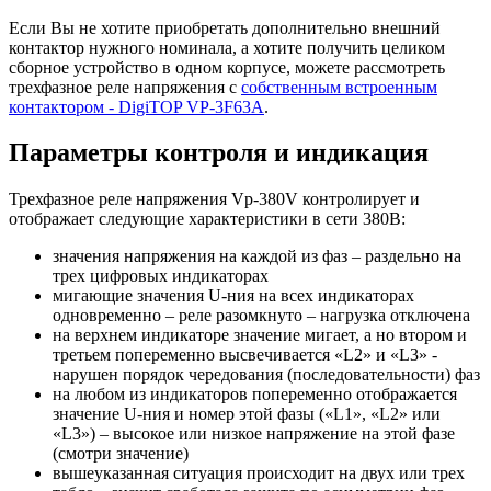
Если Вы не хотите приобретать дополнительно внешний
контактор нужного номинала, а хотите получить целиком
сборное устройство в одном корпусе, можете рассмотреть
трехфазное реле напряжения с
собственным встроенным
контактором - DigiTOP VP-3F63A
.
Параметры контроля и индикация
Трехфазное реле напряжения Vp-380V контролирует и
отображает следующие характеристики в сети 380В:
значения напряжения на каждой из фаз – раздельно на
трех цифровых индикаторах
мигающие значения U-ния на всех индикаторах
одновременно – реле разомкнуто – нагрузка отключена
на верхнем индикаторе значение мигает, а но втором и
третьем попеременно высвечивается «L2» и «L3» -
нарушен порядок чередования (последовательности) фаз
на любом из индикаторов попеременно отображается
значение U-ния и номер этой фазы («L1», «L2» или
«L3») – высокое или низкое напряжение на этой фазе
(смотри значение)
вышеуказанная ситуация происходит на двух или трех