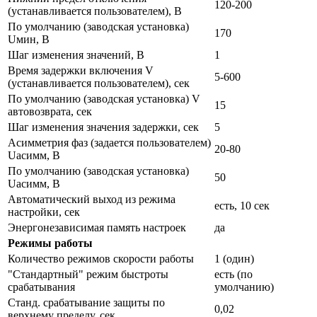
120-200
(устанавливается пользователем), В
По умолчанию (заводская установка)
170
Uмин, В
Шаг изменения значений, В
1
Время задержки включения V
5-600
(устанавливается пользователем), сек
По умолчанию (заводская установка) V
15
автовозврата, сек
Шаг изменения значения задержки, сек
5
Асимметрия фаз (задается пользователем)
20-80
Uасимм, В
По умолчанию (заводская установка)
50
Uасимм, В
Автоматический выход из режима
есть, 10 сек
настройки, сек
Энергонезависимая память настроек
да
Режимы работы
Количество режимов скорости работы
1 (один)
"Стандартный" режим быстроты
есть (по
срабатывания
умолчанию)
Станд. срабатывание защиты по
0,02
верхнему пределу, сек