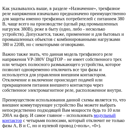
Как указывалось выше, в разделе «Назначение», трехфазное
реле напряжения изначально предназначено преимущественно
для защиты именно трехфазных потребителей с питанием 380
В, чаще всего на производстве (целый ряд промышленных
нагрузок 380В), реже в быту (одно, либо - несколько
устройств). Допускается, также, применение и для бытовых и
промышленных объектов с комбинированными нагрузками
380 и 220В, но с некоторыми оговорками.
Важно также знать, что данная модель трехфазного реле
напряжения VP-380V DigiTOP – не имеет собственного трех
или четырех полюсного размыкающего устройства, которое
позволит одновременно отключить все три фазы и
используется для управления внешним контактором.
Отключение и включение происходит подачей или
прекращением питания внешнего контактора через
собственное электромагнитное реле, расположенное внутри.
Преимуществом использования данной схемы является то, что
внешнее коммутирующее устройство Вы можете выбрать
непосредственно подходящей Вам мощности будь то 10 или
200А на фазу. И самое главное – использовать
модульный
контактор
с четырьмя полюсами, который отключит не только
фазы А, В и С, но и нулевой провод («ноль», «0»).