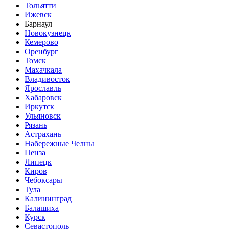
Тольятти
Ижевск
Барнаул
Новокузнецк
Кемерово
Оренбург
Томск
Махачкала
Владивосток
Ярославль
Хабаровск
Иркутск
Ульяновск
Рязань
Астрахань
Набережные Челны
Пенза
Липецк
Киров
Чебоксары
Тула
Калининград
Балашиха
Курск
Севастополь