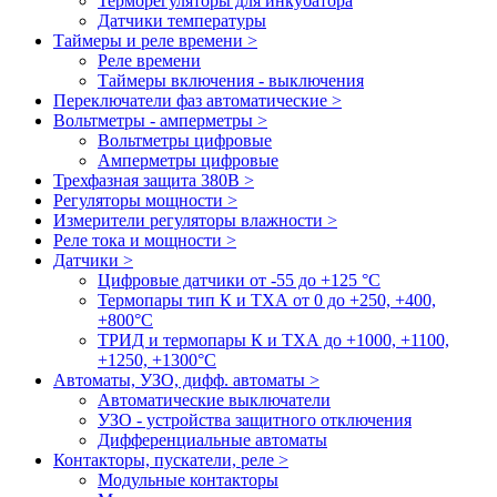
Терморегуляторы для инкубатора
Датчики температуры
Таймеры и реле времени >
Реле времени
Таймеры включения - выключения
Переключатели фаз автоматические >
Вольтметры - амперметры >
Вольтметры цифровые
Амперметры цифровые
Трехфазная защита 380В >
Регуляторы мощности >
Измерители регуляторы влажности >
Реле тока и мощности >
Датчики >
Цифровые датчики от -55 до +125 °С
Термопары тип К и ТХА от 0 до +250, +400,
+800°C
ТРИД и термопары К и ТХА до +1000, +1100,
+1250, +1300°C
Автоматы, УЗО, дифф. автоматы >
Автоматические выключатели
УЗО - устройства защитного отключения
Дифференциальные автоматы
Контакторы, пускатели, реле >
Модульные контакторы