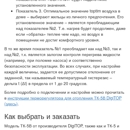
установленного значения.
Показатель 3. Оптимальное значение toptim воздуха в
доме – выбирают жильцы из личного предпочтения. Его
установленное значение – является преобладающим
над показателем №2. Т.е. нагрев будет продолжен, даже
если «обратка» теплее чем надо, но воздух в
помещении не достиг комфортного уровня.
В то же время показатель №1 преобладает как над №3, так и
над №2, т.к. является залогом контроля перегрева жидкости
(например, при поломке насоса) и соответственно
безопасности эксплуатации. Во всех случаях, при настройке
каждой величины, задается ее допустимое отклонение от
заданной, так называемый температурный гистерезис –
дельта t (∆t) в предела от 1 до 20 градусов.
Более подробно о подключении и настройке можно прочитать
в
инструкции терморегулятора для отопления ТК-5В DigiTOP
(здесь)
.
Как выбрать и заказать
Модель ТК-5В от производителя DigiTOP, также как и ТК-5 и