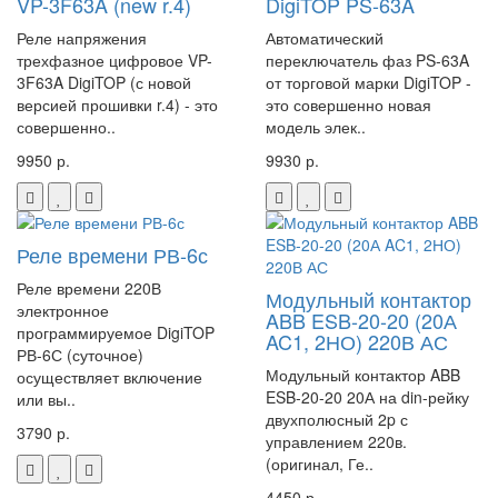
VP-3F63A (new r.4)
DigiTOP PS-63A
Реле напряжения
Автоматический
трехфазное цифровое VP-
переключатель фаз PS-63A
3F63A DigiTOP (с новой
от торговой марки DigiTOP -
версией прошивки r.4) - это
это совершенно новая
совершенно..
модель элек..
9950 р.
9930 р.
Реле времени РВ-6с
Реле времени 220В
Модульный контактор
электронное
ABB ESB-20-20 (20А
программируемое DigiTOP
AC1, 2НО) 220В АС
РВ-6С (суточное)
Модульный контактор ABB
осуществляет включение
ESB-20-20 20А на din-рейку
или вы..
двухполюсный 2p с
3790 р.
управлением 220в.
(оригинал, Ге..
4450 р.