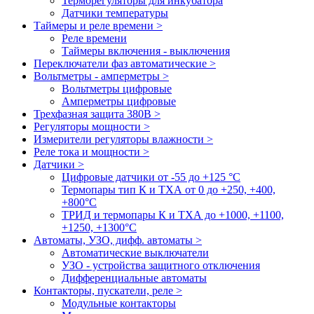
Терморегуляторы для инкубатора
Датчики температуры
Таймеры и реле времени >
Реле времени
Таймеры включения - выключения
Переключатели фаз автоматические >
Вольтметры - амперметры >
Вольтметры цифровые
Амперметры цифровые
Трехфазная защита 380В >
Регуляторы мощности >
Измерители регуляторы влажности >
Реле тока и мощности >
Датчики >
Цифровые датчики от -55 до +125 °С
Термопары тип К и ТХА от 0 до +250, +400,
+800°C
ТРИД и термопары К и ТХА до +1000, +1100,
+1250, +1300°C
Автоматы, УЗО, дифф. автоматы >
Автоматические выключатели
УЗО - устройства защитного отключения
Дифференциальные автоматы
Контакторы, пускатели, реле >
Модульные контакторы