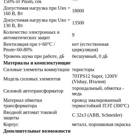
150% от Pnom, сек
Допустимая нагрузка при Uвх =
18000
160 В, Вт
Допустимая нагрузка при Uвх =
13500
130 В, Вт
Количество электронных и
9
автоматических защит
Вентиляция при t<60°С /
нет (естественная
Pnom<60-80%
циркуляция)
Уровень шума при работе, дБ
бесшумный, 0 дБ
Материалы и комплектующие
Силовые элементы коммутации
тиристоры
70TPS12 Super, 1200V
Модель силовых элементов
(Vishay, Италия)
тороидальный, обмотка -
Силовой автотрансформатор
медь
Материал обмотки
провод эмалированный
трансформатора
термостойкий ПЭТ (300°С)
Вводной автомат токовой
С 32х3 (ABB, Schneider)
защиты
Корпус
металл, порошковая окраска
Дополнительные возможности