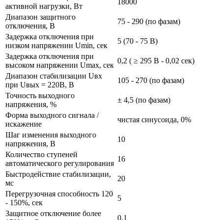
18000
активной нагрузки, Вт
Диапазон защитного
75 - 290 (по фазам)
отключения, В
Задержка отключения при
5 (70 - 75 В)
низком напряжении Umin, сек
Задержка отключения при
0,2 ( ≥ 295 В - 0,02 сек)
высоком напряжении Umax, сек
Диапазон стабилизации Uвх
105 - 270 (по фазам)
при Uвых = 220В, В
Точность выходного
± 4,5 (по фазам)
напряжения, %
Форма выходного сигнала /
чистая синусоида, 0%
искажение
Шаг изменения выходного
10
напряжения, В
Количество ступеней
16
автоматического регулирования
Быстродействие стабилизации,
20
мс
Перегрузочная способность 120
5
- 150%, сек
Защитное отключение более
0,1