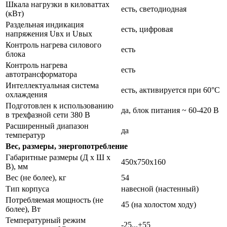
Шкала нагрузки в киловаттах
есть, светодиодная
(кВт)
Раздельная индикация
есть, цифровая
напряжения Uвх и Uвых
Контроль нагрева силового
есть
блока
Контроль нагрева
есть
автотрансформатора
Интеллектуальная система
есть, активируется при 60°С
охлаждения
Подготовлен к использованию
да, блок питания ~ 60-420 В
в трехфазной сети 380 В
Расширенный диапазон
да
температур
Вес, размеры, энергопотребление
Габаритные размеры (Д х Ш х
450х750х160
В), мм
Вес (не более), кг
54
Тип корпуса
навесной (настенный)
Потребляемая мощность (не
45 (на холостом ходу)
более), Вт
Температурный режим
-25...+55