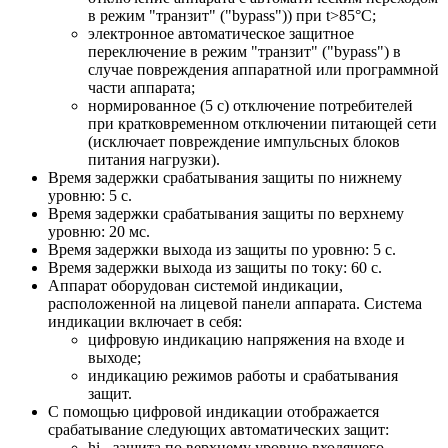
в режим "транзит" ("bypass")) при t>85°С;
электронное автоматическое защитное
переключение в режим "транзит" ("bypass") в
случае повреждения аппаратной или программной
части аппарата;
нормированное (5 с) отключение потребителей
при кратковременном отключении питающей сети
(исключает повреждение импульсных блоков
питания нагрузки).
Время задержки срабатывания защиты по нижнему
уровню: 5 с.
Время задержки срабатывания защиты по верхнему
уровню: 20 мс.
Время задержки выхода из защиты по уровню: 5 с.
Время задержки выхода из защиты по току: 60 с.
Аппарат оборудован системой индикации,
расположенной на лицевой панели аппарата. Система
индикации включает в себя:
цифровую индикацию напряжения на входе и
выходе;
индикацию режимов работы и срабатывания
защит.
С помощью цифровой индикации отображается
срабатывание следующих автоматических защит:
hi - защита по верхнему уровню входящего