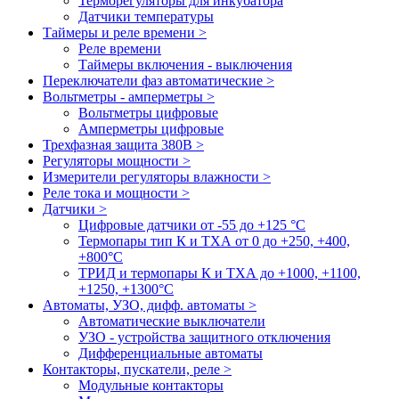
Терморегуляторы для инкубатора
Датчики температуры
Таймеры и реле времени >
Реле времени
Таймеры включения - выключения
Переключатели фаз автоматические >
Вольтметры - амперметры >
Вольтметры цифровые
Амперметры цифровые
Трехфазная защита 380В >
Регуляторы мощности >
Измерители регуляторы влажности >
Реле тока и мощности >
Датчики >
Цифровые датчики от -55 до +125 °С
Термопары тип К и ТХА от 0 до +250, +400,
+800°C
ТРИД и термопары К и ТХА до +1000, +1100,
+1250, +1300°C
Автоматы, УЗО, дифф. автоматы >
Автоматические выключатели
УЗО - устройства защитного отключения
Дифференциальные автоматы
Контакторы, пускатели, реле >
Модульные контакторы